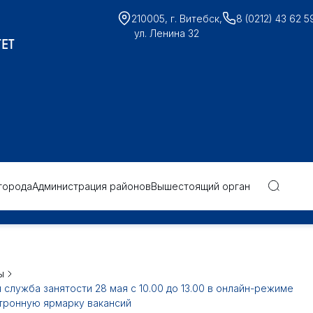
210005, г. Витебск,
8 (0212) 43 62 5
ул. Ленина 32
ЕТ
города
Администрация районов
Вышестоящий орган
ы
 служба занятости 28 мая с 10.00 до 13.00 в онлайн-режиме
тронную ярмарку вакансий