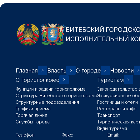
ВИТЕБСКИЙ ГОРОДСК
ИСПОЛНИТЕЛЬНЫЙ КО
Главная
Власть
О городе
Новости
О горисполкоме
Туристам
Функции и задачи горисполкома
Законодательство 
Структура Витебского горисполкома
Экскурсионное об
Структурные подразделения
Гостиницы и отели
Графики приёма
Рестораны и кафе
Горячая линия
Транспорт
Службы города
Туристическая кар
Виды туризма
Телефон:
Факс:
Email: