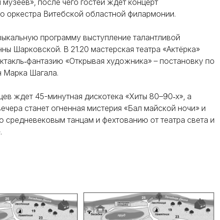
 музеев», после чего гостей ждет концерт
о оркестра Витебской областной филармонии.
ыкальную программу выступление талантливой
ны Шарковской. В 21.20 мастерская театра «Актёрка»
ктакль‑фантазию «Открывая художника» – постановку по
н Марка Шагала.
ев ждет 45-минутная дискотека «Хиты 80–90‑х», а
ечера станет огненная мистерия «Бал майской ночи» и
о средневековым танцам и фехтованию от театра света и
.