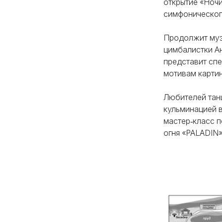
открытие «Ночи
симфоническог
Продолжит муз
цимбалистки Ан
представит спе
мотивам карти
Любителей танц
кульминацией в
мастер‑класс п
огня «PALADIN»