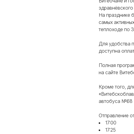
Витебчане и го
здравнёвского
На празднике б
самых активных
теплоходе по 
Для удобства п
доступна оплат
Полная програ
на сайте Витеб
Кроме того, дл
«Витебскоблав
автобуса №68
Отправление о
17:00
17:25