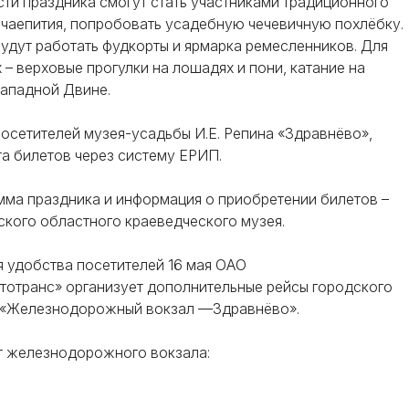
сти праздника смогут стать участниками традиционного
 чаепития, попробовать усадебную чечевичную похлёбку.
удут работать фудкорты и ярмарка ремесленников. Для
 – верховые прогулки на лошадях и пони, катание на
Западной Двине.
осетителей музея-усадьбы И.Е. Репина «Здравнёво»,
а билетов через систему ЕРИП.
мма праздника и информация о приобретении билетов –
ского областного краеведческого музея.
я удобства посетителей 16 мая ОАО
тотранс» организует дополнительные рейсы городского
 «Железнодорожный вокзал —Здравнёво».
т железнодорожного вокзала: