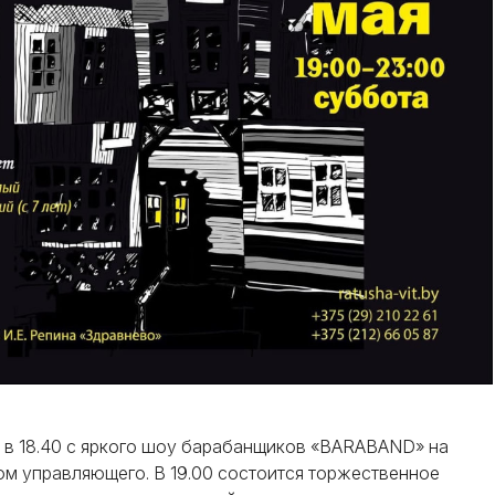
я в 18.40 с яркого шоу барабанщиков «BARABAND» на
ом управляющего. В 19.00 состоится торжественное