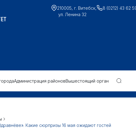
210005, г. Витебск,
8 (0212) 43 62 5
ул. Ленина 32
ЕТ
города
Администрация районов
Вышестоящий орган
ы
Здравнёве». Какие сюрпризы 16 мая ожидают гостей