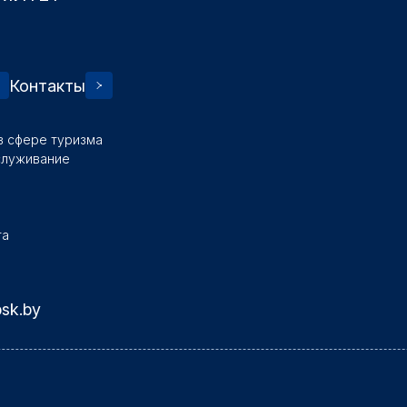
Контакты
в сфере туризма
служивание
та
bsk.by