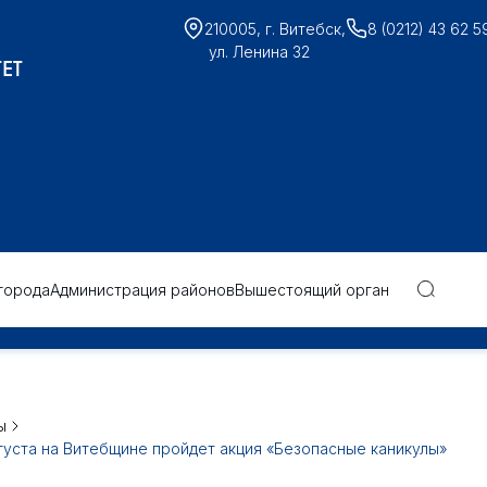
210005, г. Витебск,
8 (0212) 43 62 5
ул. Ленина 32
ЕТ
города
Администрация районов
Вышестоящий орган
ы
августа на Витебщине пройдет акция «Безопасные каникулы»