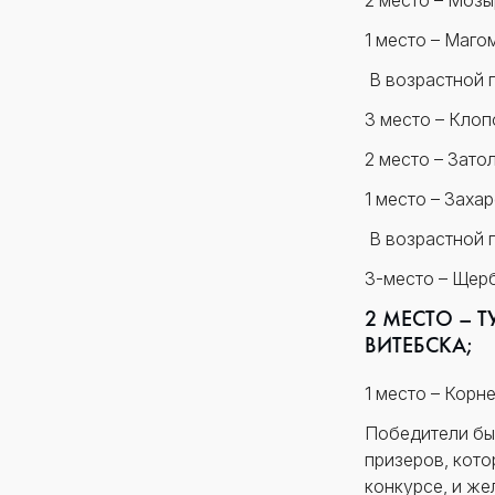
2 место – Мозы
1 место – Маго
В возрастной гр
3 место – Клоп
2 место – Зато
1 место – Заха
В возрастной гр
3-место – Щерб
2 МЕСТО – 
ВИТЕБСКА;
1 место – Корн
Победители бы
призеров, кото
конкурсе, и же