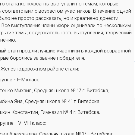
го этапа конкурсанты выступали по темам, которые
 соответствии с возрастом участников. В течение одной
ыло не просто рассказать, но и креативно донести
. Все выступления члены жюри оценивали по нескольким
крытие темы, содержательность выступления, творческий
лнению.
ный этап прошли лучшие участники в каждой возрастной
орые боролись за звание победителя.
в Железнодорожном районе стали:
уппе - I–IV класс:
тенко Михаил, Средняя школа № 17 г. Витебска;
ыбина Яна, Средняя школа № 41 г. Витебска;
шкин Константин, Гимназия № 4 г. Витебска.
уппе - V–VIII класс:
ова Александра, Средняя школа № 17 г.Витебска;