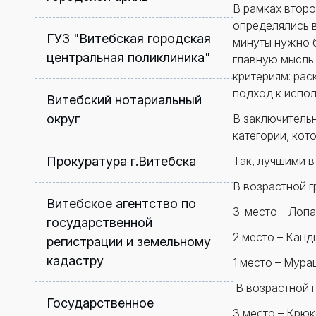
В рамках второ
определялись в
ГУЗ "Витебская городская
минуты нужно б
центральная поликлиника"
главную мысль
критериям: рас
подход к испо
Витебский нотариальный
округ
В заключитель
категории, кот
Прокуратура г.Витебска
Так, лучшими 
В возрастной гр
Витебское агентство по
3-место – Лопа
государственной
2 место – Канд
регистрации и земельному
кадастру
1 место – Мура
В возрастной гр
Государственное
3 место – Крюк