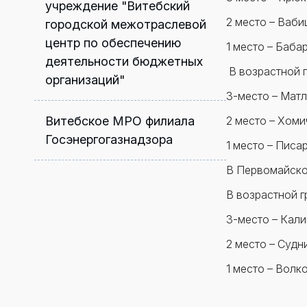
учреждение "Витебский
2 место – Ваби
городской межотраслевой
центр по обеспечению
1 место – Баба
деятельности бюджетных
В возрастной гр
организаций"
3-место – Матл
Витебское МРО филиала
2 место – Хоми
Госэнергогазнадзора
1 место – Писа
В Первомайско
В возрастной гр
3-место – Кали
2 место – Судн
1 место – Волк