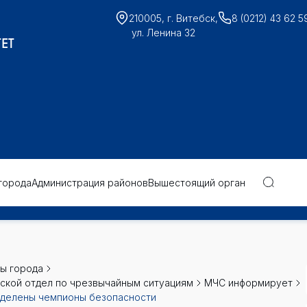
210005, г. Витебск,
8 (0212) 43 62 5
ул. Ленина 32
ЕТ
города
Администрация районов
Вышестоящий орган
ы города
ской отдел по чрезвычайным ситуациям
МЧС информирует
еделены чемпионы безопасности