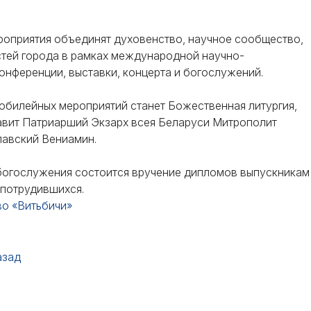
оприятия объединят духовенство, научное сообщество,
стей города в рамках международной научно-
онференции, выставки, концерта и богослужений.
юбилейных мероприятий станет Божественная литургия,
авит Патриарший Экзарх всея Беларуси Митрополит
лавский Вениамин.
богослужения состоится вручение дипломов выпускникам
 потрудившихся.
во «Витьбичи»
азад