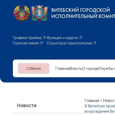
ВИТЕБСКИЙ ГОРОДСКОЙ
ИСПОЛНИТЕЛЬНЫЙ КОМИТ
Графики приёма
Функции и задачи
Горячая линия
Структура горисполкома
Меню
Главная
Власть
О городе
Службы 
Главная
Новос
Новости
В Витебске прой
возрождения Ви