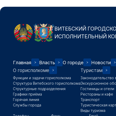
ВИТЕБСКИЙ ГОРОДСК
ИСПОЛНИТЕЛЬНЫЙ КО
Главная
Власть
О городе
Новости
О горисполкоме
Туристам
Функции и задачи горисполкома
Законодательство 
Структура Витебского горисполкома
Экскурсионное об
Структурные подразделения
Гостиницы и отели
Графики приёма
Рестораны и кафе
Горячая линия
Транспорт
Службы города
Туристическая кар
Виды туризма
Телефон:
Факс:
Email: