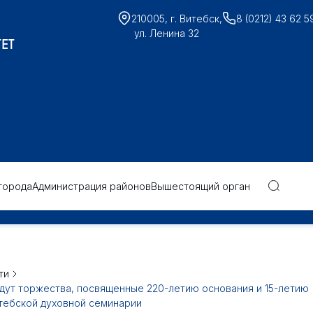
210005, г. Витебск,
8 (0212) 43 62 5
ул. Ленина 32
ЕТ
города
Администрация районов
Вышестоящий орган
ти
дут торжества, посвященные 220-летию основания и 15-летию
тебской духовной семинарии