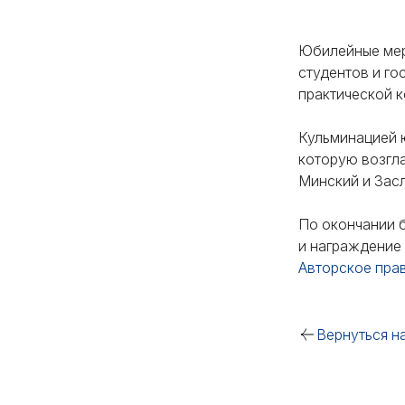
Юбилейные мер
студентов и го
практической к
Кульминацией 
которую возгл
Минский и Зас
По окончании 
и награждение
Авторское пра
Вернуться н