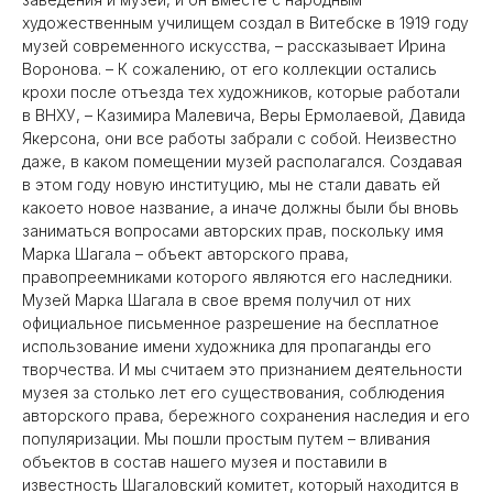
художественным училищем создал в Витебске в 1919 году
музей современного искусства, – рассказывает Ирина
Воронова. – К сожалению, от его коллекции остались
крохи после отъезда тех художников, которые работали
в ВНХУ, – Казимира Малевича, Веры Ермолаевой, Давида
Якерсона, они все работы забрали с собой. Неизвестно
даже, в каком помещении музей располагался. Создавая
в этом году новую институцию, мы не стали давать ей
какоето новое название, а иначе должны были бы вновь
заниматься вопросами авторских прав, поскольку имя
Марка Шагала – объект авторского права,
правопреемниками которого являются его наследники.
Музей Марка Шагала в свое время получил от них
официальное письменное разрешение на бесплатное
использование имени художника для пропаганды его
творчества. И мы считаем это признанием деятельности
музея за столько лет его существования, соблюдения
авторского права, бережного сохранения наследия и его
популяризации. Мы пошли простым путем – вливания
объектов в состав нашего музея и поставили в
известность Шагаловский комитет, который находится в