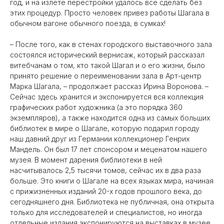
год, и на излете перестройки удалось всё сделать без
этих процедур. Просто человек привез работы Шагала в
обычном вагоне обычного поезда, в сумках!
– После того, как в стенах городского выставочного зала
состоялся исторический вернисаж, который рассказал
витебчанам о том, кто такой Шагал и о его жизни, было
принято решение о переименовании зала в Арт-центр
Марка Шагала, – продолжает рассказ Ирина Воронова. –
Сейчас здесь хранится и экспонируется вся коллекция
графических работ художника (а это порядка 360
экземпляров), а также находится одна из самых больших
библиотек в мире о Шагале, которую подарил городу
наш давний друг из Германии коллекционер Генрих
Мандель. Он был 17 лет спонсором и меценатом нашего
музея. В момент дарения библиотеки в ней
насчитывалось 2,5 тысячи томов, сейчас их в два раза
больше. Это книги о Шагале на всех языках мира, начиная
с прижизненных изданий 20-х годов прошлого века, до
сегодняшнего дня. Библиотека не публичная, она открыта
только для исследователей и специалистов, но иногда
отдельные издания экспонируются на выставках в музее.